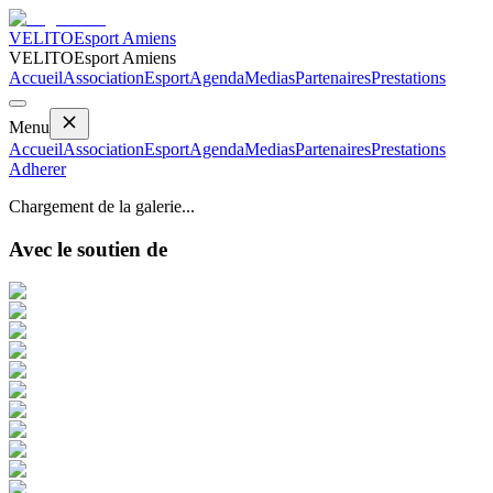
VELITO
Esport Amiens
VELITO
Esport Amiens
Accueil
Association
Esport
Agenda
Medias
Partenaires
Prestations
Menu
Accueil
Association
Esport
Agenda
Medias
Partenaires
Prestations
Adherer
Chargement de la galerie...
Avec le soutien de