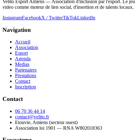
Velito Esport Amiens — Association d'inclusion par l'esport. Le jeu
video comme moteur de lien social, d'insertion et de talents locaux.
Instagram
Facebook
X / Twitter
TikTok
LinkedIn
Navigation
Accueil
Association
Esport
Agenda
Medias
Partenaires
Prestations
Contact
Inscription
Contact
06 70 36 44 14
contact@velito.fr
Etouvie, Amiens (secteur ouest)
Association loi 1901 — RNA
W802018363
Ecosysteme